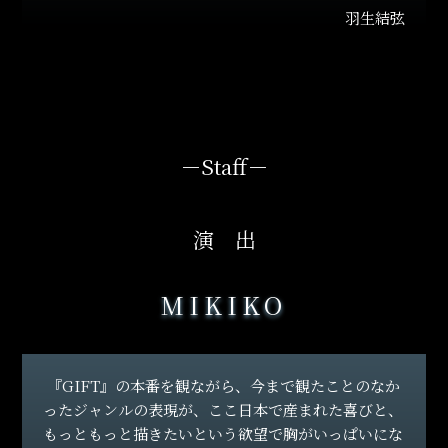
羽生結弦
24.02.19
動画配信プラットフォーム「TELASA（テラサ）」で、
2月19日（月）横浜・ぴあアリーナMM公演を独占配信す
ることが決定！
－
Staff
－
24.02.19
オフィシャルフォトブック ＆ プレイヤーズガイド 2冊同
時発売決定！『RE_PRAY』の熱気と興奮をもう一度味
演 出
わえる!!
MIKIKO
24.02.09
横浜公演では、混雑緩和のため、分散入場を予定してい
ます。ご自身の座席番号をご確認の上、入場時間に合わ
せたご来場へご協力をお願いいたします。
『GIFT』の本番を観ながら、今まで観たことのなか
ったジャンルの表現が、ここ日本で産まれた喜びと、
24.02.08
もっともっと描きたいという欲望で胸がいっぱいにな