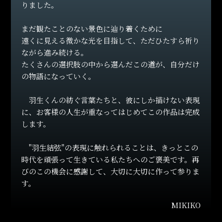
りました。
横浜公演のチケット情報を更新し、リセール販売につい
て発表しました。
まだ観たことのない景色に辿り着くために
遠くに見える微かな光を目指して、ただひたすら祈り
24.02.05
ながら進み続ける。
横浜公演に先立ち、公演グッズ会場物販、電子整理券に
たくさんの選択肢の中から選んだこの道が、自分だけ
ついて更新しました！
の物語になっていく。
24.02.01
羽生くんの紡ぐ言葉たちと、彼にしか描けない表現
に、お客様の人生が重なってはじめてこの作品は完成
横浜公演のチケット情報を更新し、一般2次発売（抽
します。
選）、一般3次販売（先着）について発表しました。
"羽生結弦"の表現に触れられることは、きっとこの
24.01.24
時代を頑張って生きている私たちへのご褒美です。再
横浜公演のチケット情報を更新し、一般発売（抽選）に
びのこの機会に感謝して、大切に大切に作って参りま
ついて発表しました。
す。
24.01.12
MIKIKO
ツアー最終公演となる横浜公演2月19日（月）を全国各