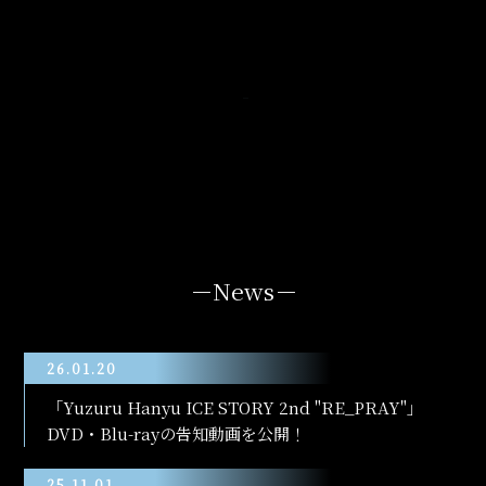
－
News
－
26.01.20
「Yuzuru Hanyu ICE STORY 2nd "RE_PRAY"」
DVD・Blu-rayの告知動画を公開！
25.11.01