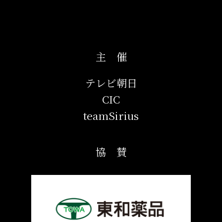
地の映画館でライブ・ビューイング&ディレイ・ビュー
イングが決定！
24.01.12
主 催
ツアー最終公演となる横浜公演2月19日（月）の模様を
CSテレ朝チャンネル2で独占生中継が決定！
テレビ朝日
CIC
24.01.11
teamSirius
佐賀会場のグッズ販売時間（グッズ電子整理券をお持ち
でないお客様への販売時間）について更新しました。
協 賛
24.01.06
本公演の独占密着ドキュメンタリーが明日1月7日（日）
13:55～ テレビ朝日系列にて放映！
23.12.27
機材席開放につき追加販売決定！佐賀公演のチケット一