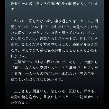
あるゲームの世界からの倫理観や価値観も入っていま
24.03.23
す。
宮城公演のチケット情報を更新し、一般発売（抽選）に
たった一回しかない命、繰り返しできるゲーム、相
ついて発表しました。
反している二つの中で、それぞれでしか見つけられな
い大切なことがたくさんあると思っています。どちら
24.03.18
の大切なことも、言葉たちとスケートに、託していき
4月9日（火）公演を宮城から全国各地の映画館へライ
ます。見てくださる方の中で考えて、過去が昇華され
ブ・ビューイング決定！さらに、4月13日（土）にディレ
たり、考えすぎて逆に悩みが増えることもあるかもし
イ・ビューイングも実施！
れません。
正解が一つではない問いの中で、そして、一度とし
24.03.15
て同じにならない空間とスケートと演出で、見てくだ
さる方、一人一人の中にしか生まれない世界の色を、
追加公演となる4月9日（火）宮城公演の模様をCSテレ朝
感じていただければと思います。
チャンネル2で独占生中継が決定！
正しさも、間違いも、悲しみも、孤独も、祈りも、
24.03.06
自分の魂を込めて、言葉たちとスケートで紡がせてい
4月7日・9日追加公演決定！宮城・セキスイハイムスー
ただきます。
パーアリーナにて開催！