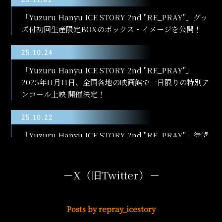
「Yuzuru Hanyu ICE STORY 2nd "RE_PRAY"」グッ
ズ付初回生産限定BOXのボックス・イメージを公開！
25.10.24
「Yuzuru Hanyu ICE STORY 2nd "RE_PRAY"」
2025年11月11日、全国各地の映画館で一日限りの特別ア
ンコール上映 開催決定！
25.10.22
「Yuzuru Hanyu ICE STORY 2nd "RE_PRAY"」待望
の永久保存版DVD・Blu-rayの発売が決定いたしまし
た！
－
X（旧Twitter）
－
24.04.02
宮城公演のシャトルバスについて、グッズ販売に合わせ
Posts by repray_icestory
運行時間変更となりました。券面運行時間にかかわら