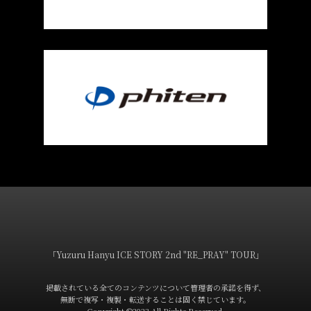
般3次販売（先着・1/10 19時受付開始）について発表し
ました。
23.12.27
佐賀公演のチケット情報を更新し、リセール販売につい
て発表しました。
23.12.27
佐賀公演に先立ち、グッズ情報を更新！通販／会場物販
について、また電子整理券について更新しました！
23.12.22
横浜公演の公演日程詳細、チケット情報、公式HP先行情
「Yuzuru Hanyu ICE STORY 2nd "RE_PRAY" TOUR」
報を発表しました。
掲載されている全てのコンテンツについて管理者の承諾を得ず、
23.12.19
無断で複写・複製・転送することは固く禁じています。
Copyright ©2023 All Rights Reserved.